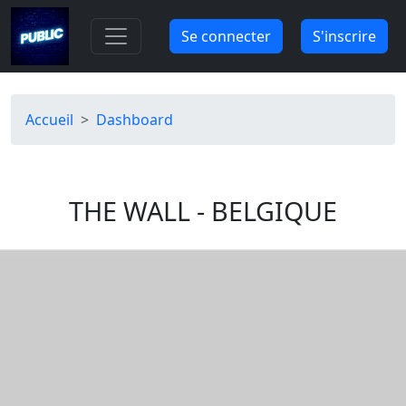
Aller au contenu principal
Se connecter
S'inscrire
Fil d'Ariane
Accueil
Dashboard
THE WALL - BELGIQUE