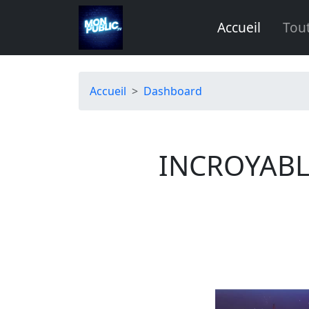
Aller au contenu principal
Accueil
Tou
Fil d'Ariane
Accueil
Dashboard
INCROYABLE
Image