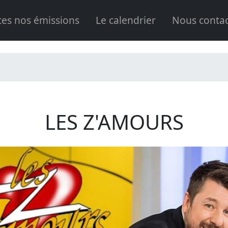
tes nos émissions
Le calendrier
Nous contac
LES Z'AMOURS