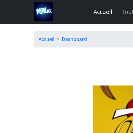
Aller au contenu principal
Accueil
Tou
Fil d'Ariane
Accueil
Dashboard
Image